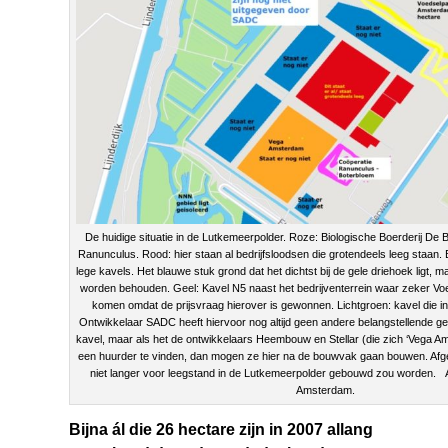
De huidige situatie in de Lutkemeerpolder. Roze: Biologische Boerderij De
Ranunculus. Rood: hier staan al bedrijfsloodsen die grotendeels leeg staan. 
lege kavels. Het blauwe stuk grond dat het dichtst bij de gele driehoek ligt,
worden behouden. Geel: Kavel N5 naast het bedrijventerrein waar zeker V
komen omdat de prijsvraag hierover is gewonnen. Lichtgroen: kavel die i
Ontwikkelaar SADC heeft hiervoor nog altijd geen andere belangstellende g
kavel, maar als het de ontwikkelaars Heembouw en Stellar (die zich ‘Vega 
een huurder te vinden, dan mogen ze hier na de bouwvak gaan bouwen. Afg
niet langer voor leegstand in de Lutkemeerpolder gebouwd zou worden. 
Amsterdam.
Bijna ál die 26 hectare zijn in 2007 allang