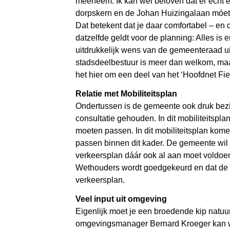
meeneem. Ik kan wel beloven dat er écht e
dorpskern en de Johan Huizingalaan móet ee
Dat betekent dat je daar comfortabel – en d
datzelfde geldt voor de planning: Alles i
uitdrukkelijk wens van de gemeenteraad uit
stadsdeelbestuur is meer dan welkom, maar 
het hier om een deel van het ‘Hoofdnet Fiets
Relatie met Mobiliteitsplan
Ondertussen is de gemeente ook druk bezig
consultatie gehouden. In dit mobiliteitsp
moeten passen. In dit mobiliteitsplan ko
passen binnen dit kader. De gemeente wil 
verkeersplan dáár ook al aan moet voldoen
Wethouders wordt goedgekeurd en dat de ge
verkeersplan.
Veel input uit omgeving
Eigenlijk moet je een broedende kip natuurl
omgevingsmanager Bernard Kroeger kan wel