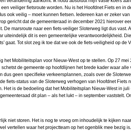
en verandering aankomt. Ik houd absoluut mijn vaste koers aan
n veiliger fietsroute worden. Nu is het Hoofdnet Fiets en in de
us ook veilig – moet kunnen fietsen. Iedereen kan er zeker van zi
s erop gericht dat de gemeenteraad in december 2021 hierover ee
. De marsroute naar een fiets-veiliger Sloterweg ligt dus vast
uiteindelijk dit is een gemeentelijke verantwoordelijkheid. Die 
’ gaat. Tot slot zeg ik toe dat we ook de fiets-veiligheid op de V
 het Mobiliteitsplan voor Nieuw-West op te stellen. Op 27 mei 
lan schetst de gemeente op hoofdlijnen het brede kader waar all
men dus geen specifieke verkeersplannen, zoals over de Sloter
de fiets-status van de Sloterweg verhogen van Hoofdnet Fiets na
. Het is de bedoeling dat het Mobiliteitsplan Nieuw-West in jul
meenteraad dit plan – als het lukt – in september vaststelt. 
ijk niet storen. Het is nog te vroeg om inhoudelijk te kijken na
 vertellen waar het projectteam op het ogenblik mee bezig i