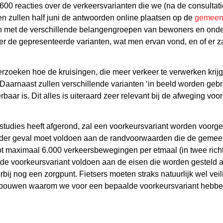
0 reacties over de verkeersvarianten die we (na de consultatie)
en zullen half juni de antwoorden online plaatsen op de
gemeent
en met de verschillende belangengroepen van bewoners en ond
de gepresenteerde varianten, wat men ervan vond, en of er zak
zoeken hoe de kruisingen, die meer verkeer te verwerken krijg
aarnaast zullen verschillende varianten ‘in beeld worden gebr
baar is. Dit alles is uiteraard zeer relevant bij de afweging voo
n studies heeft afgerond, zal een voorkeursvariant worden voor
 ieder geval moet voldoen aan de randvoorwaarden die de gemee
ot maximaal 6.000 verkeersbewegingen per etmaal (in twee rich
de voorkeursvariant voldoen aan de eisen die worden gesteld 
bij nog een zorgpunt. Fietsers moeten straks natuurlijk wel veil
bouwen waarom we voor een bepaalde voorkeursvariant hebben 