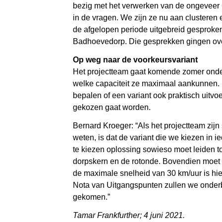
bezig met het verwerken van de ongeveer 60
in de vragen. We zijn ze nu aan clusteren 
de afgelopen periode uitgebreid gesprok
Badhoevedorp. Die gesprekken gingen over 
Op weg naar de voorkeursvariant
Het projectteam gaat komende zomer onder
welke capaciteit ze maximaal aankunnen. D
bepalen of een variant ook praktisch uitvoer
gekozen gaat worden.
Bernard Kroeger: “Als het projectteam zij
weten, is dat de variant die we kiezen in
te kiezen oplossing sowieso moet leiden t
dorpskern en de rotonde. Bovendien moet 
de maximale snelheid van 30 km/uur is hier
Nota van Uitgangspunten zullen we onder
gekomen.”
Tamar Frankfurther; 4 juni 2021.