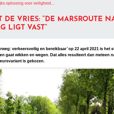
jks oplossing voor veiligheid…
DE VRIES: “DE MARSROUTE NA
G LIGT VAST”
erweg: verkeersveilig en bereikbaar’ op 22 april 2021 is het 
 en gaat wikken en wegen. Dat alles resulteert dan meteen 
eursvariant is gekozen.