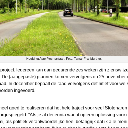
Hoofdnet Auto Plesmanlaan. Foto: Tamar Frankfurther.
t project. Iedereen kan dan gedurende zes weken zijn zienswij
n. De (aangepaste) plannen komen vervolgens op 25 november o
ad. In december bepaalt de raad vervolgens definitief voor we
worden ingevoerd.
eel goed te realiseren dat het hele traject voor veel Slotenaren
rgespiegeld. “Als je al decennia wacht op een oplossing voor d
 mij als politiek verantwoordelijke heel belangrijk dat ik alle me