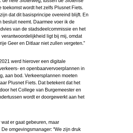
: de hele Sloterweg, tussen de Slotense
 toekomst wordt het zelfs Plusnet Fiets.
jn dat dit basisprincipe overeind blijft. En
n besluit neemt. Daarmee voer ik de
. Advies van de stadsdeelcommissie en het
verantwoordelijkheid ligt bij mij, omdat
rije Geer en Ditlaar niet zullen vergeten.”
2021 werd hierover een digitale
e verkeers- en openbaarvervoerplannen in
weg, aan bod. Verkeersplannen moeten
ar Plusnet Fiets. Dat betekent dat het
i door het College van Burgemeester en
Ondertussen wordt er doorgewerkt aan het
ar wat er gaat gebeuren, maar
s. De omgevingsmanager: “We zijn druk