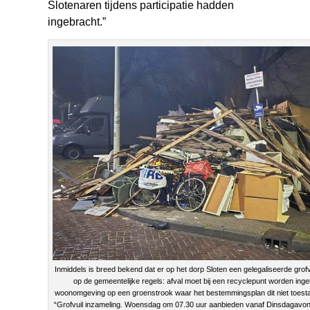
Slotenaren tijdens participatie hadden
ingebracht.”
Inmiddels is breed bekend dat er op het dorp Sloten een gelegaliseerde grofvu
op de gemeentelijke regels: afval moet bij een recyclepunt worden inge
woonomgeving op een groenstrook waar het bestemmingsplan dit niet toestaa
“Grofvuil inzameling. Woensdag om 07.30 uur aanbieden vanaf Dinsdagavond 