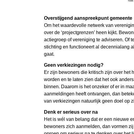
Overstijgend aanspreekpunt gemeente
Om het waardevolle netwerk van vereniging
over de ‘projectgrenzen’ heen kijkt. Bewo
actiegroep of vereniging te adviseren. Of
stichting en functioneert al decennialang a
gaat.
Geen verkiezingen nodig?
Er zijn bewoners die kritisch zijn over het
worden en te laten zien dat het ook ande
binnen. Daarom is het onzeker of er in ma
aanmeldingen heeft ontvangen, dan beteken
van verkiezingen natuurlijk geen doel op zi
Denk er serieus over na
Het is wél van belang dat er een nieuwe 
bewoners zich aanmelden, dan vormen zij 
oproep om serieus na te denken over het l