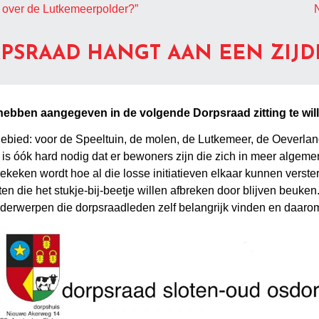
n over de Lutkemeerpolder?”
N
PSRAAD HANGT AAN EEN ZIJD
ebben aangegeven in de volgende Dorpsraad zitting te will
t gebied: voor de Speeltuin, de molen, de Lutkemeer, de Oeverlan
 is óók hard nodig dat er bewoners zijn die zich in meer algem
keken wordt hoe al die losse initiatieven elkaar kunnen verster
hten die het stukje-bij-beetje willen afbreken door blijven beu
onderwerpen die dorpsraadleden zelf belangrijk vinden en daar