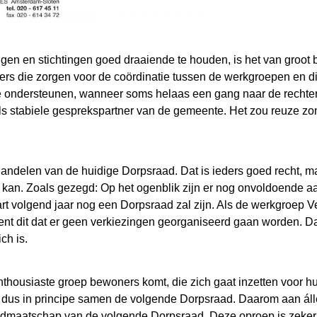
en en stichtingen goed draaiende te houden, is het van groot 
ners die zorgen voor de coördinatie tussen de werkgroepen en d
 te ondersteunen, wanneer soms helaas een gang naar de rechter
ls stabiele gesprekspartner van de gemeente. Het zou reuze zonde 
 handelen van de huidige Dorpsraad. Dat is ieders goed recht, ma
rs kan. Zoals gezegd: Op het ogenblik zijn er nog onvoldoende
art volgend jaar nog een Dorpsraad zal zijn. Als de werkgroep 
t dit dat er geen verkiezingen georganiseerd gaan worden. Dat 
ch is.
enthousiaste groep bewoners komt, die zich gaat inzetten voor
dus in principe samen de volgende Dorpsraad. Daarom aan áll
idmaatschap van de volgende Dorpsraad. Deze oproep is zeker o