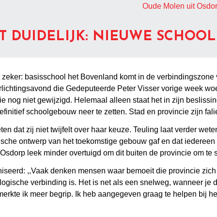
Oude Molen uit Osdor
T DUIDELIJK: NIEUWE SCHOOL
et zeker: basisschool het Bovenland komt in de verbindingszon
lichtingsavond die Gedeputeerde Peter Visser vorige week wo
nie nog niet gewijzigd. Helemaal alleen staat het in zijn besli
itief schoolgebouw neer te zetten. Stad en provincie zijn fali
 dat zij niet twijfelt over haar keuze. Teuling laat verder weten
ogische ontwerp van het toekomstige gebouw gaf en dat iedereen 
Osdorp leek minder overtuigd om dit buiten de provincie om te 
rganiseerd: ,,Vaak denken mensen waar bemoeit die provincie zi
ologische verbinding is. Het is net als een snelweg, wanneer je 
merkte ik meer begrip. Ik heb aangegeven graag te helpen bij he