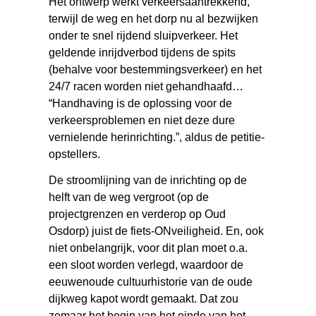
Het ontwerp werkt verkeersaantrekkend,
terwijl de weg en het dorp nu al bezwijken
onder te snel rijdend sluipverkeer. Het
geldende inrijdverbod tijdens de spits
(behalve voor bestemmingsverkeer) en het
24/7 racen worden niet gehandhaafd…
“Handhaving is de oplossing voor de
verkeersproblemen en niet deze dure
vernielende herinrichting.”, aldus de petitie-
opstellers.
De stroomlijning van de inrichting op de
helft van de weg vergroot (op de
projectgrenzen en verderop op Oud
Osdorp) juist de fiets-ONveiligheid. En, ook
niet onbelangrijk, voor dit plan moet o.a.
een sloot worden verlegd, waardoor de
eeuwenoude cultuurhistorie van de oude
dijkweg kapot wordt gemaakt. Dat zou
zomaar het begin van het einde van het