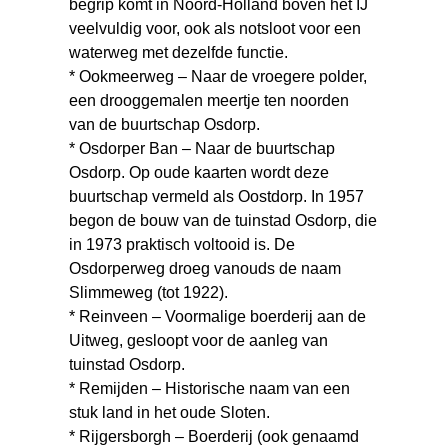
begrip komt in Noord-Holland boven het IJ
veelvuldig voor, ook als notsloot voor een
waterweg met dezelfde functie.
* Ookmeerweg – Naar de vroegere polder,
een drooggemalen meertje ten noorden
van de buurtschap Osdorp.
* Osdorper Ban – Naar de buurtschap
Osdorp. Op oude kaarten wordt deze
buurtschap vermeld als Oostdorp. In 1957
begon de bouw van de tuinstad Osdorp, die
in 1973 praktisch voltooid is. De
Osdorperweg droeg vanouds de naam
Slimmeweg (tot 1922).
* Reinveen – Voormalige boerderij aan de
Uitweg, gesloopt voor de aanleg van
tuinstad Osdorp.
* Remijden – Historische naam van een
stuk land in het oude Sloten.
* Rijgersborgh – Boerderij (ook genaamd