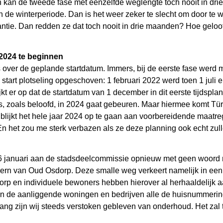
 kan de tweede fase met eenzelfde weglengte toch nooit in d
de winterperiode. Dan is het weer zeker te slecht om door te 
ntie. Dan redden ze dat toch nooit in drie maanden? Hoe geloo
2024 te beginnen
 over de geplande startdatum. Immers, bij de eerste fase werd m
art plotseling opgeschoven: 1 februari 2022 werd toen 1 juli e
kt er op dat de startdatum van 1 december in dit eerste tijdspl
s, zoals beloofd, in 2024 gaat gebeuren. Maar hiermee komt Türk
lijkt het hele jaar 2024 op te gaan aan voorbereidende maatreg
En het zou me sterk verbazen als ze deze planning ook echt zul
n 16 januari aan de stadsdeelcommissie opnieuw met geen woord 
ern van Oud Osdorp. Deze smalle weg verkeert namelijk in een 
 en individuele bewoners hebben hierover al herhaaldelijk aan
an de aanliggende woningen en bedrijven alle de huisnummeri
ng zijn wij steeds verstoken gebleven van onderhoud. Het zal t