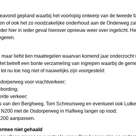
tieavond gepland waarbij het voorlopig ontwerp van de tweede
lijken of ook het zo noodzakelijke onderhoud aan de Onderweg
 hier in ieder geval hierover opnieuw weer over ingelicht. He
egeren.
n maar liefst tien maatregelen waarvan komend jaar onderzocht w
t betreft een bonte verzameling van ingrepen waarbij de gemeente
ot nu toe nog niet of nauwelijks zijn voorgesteld:
sdorperweg voor vrachtverkeer;
ebording;
erde verkeer;
oris van den Berghweg, Tom Schreursweg en eventueel ook Lut
g N200 met de Osdorperweg in Halfweg langer op rood;
N200 aanpassen.
ermee niet gehaald