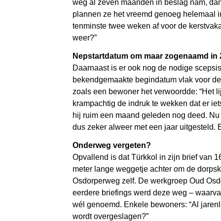
weg al zeven maanden in beslag nam, dan
plannen ze het vreemd genoeg helemaal in 
tenminste twee weken af voor de kerstvaka
weer?”
Nepstartdatum om maar zogenaamd in 
Daarnaast is er ook nog de nodige scepsis
bekendgemaakte begindatum vlak voor de st
zoals een bewoner het verwoordde: “Het lij
krampachtig de indruk te wekken dat er iet
hij ruim een maand geleden nog deed. Nu b
dus zeker alweer met een jaar uitgesteld. 
Onderweg vergeten?
Opvallend is dat Türkkol in zijn brief va
meter lange weggetje achter om de dorpsk
Osdorperweg zelf. De werkgroep Oud Osdorp
eerdere briefings werd deze weg – waarv
wél genoemd. Enkele bewoners: “Al jarenla
wordt overgeslagen?”