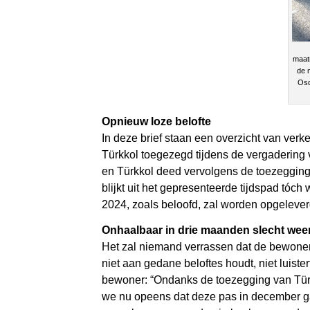
maatr
de 
Osd
Opnieuw loze belofte
In deze brief staan een overzicht van ver
Türkkol toegezegd tijdens de vergaderin
en Türkkol deed vervolgens de toezegging
blijkt uit het gepresenteerde tijdspad tóc
2024, zoals beloofd, zal worden opgeleve
Onhaalbaar in drie maanden slecht wee
Het zal niemand verrassen dat de bewoners
niet aan gedane beloftes houdt, niet luis
bewoner: “Ondanks de toezegging van Türkk
we nu opeens dat deze pas in december gaat