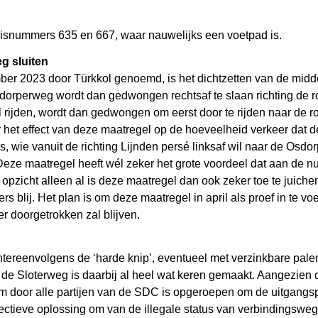
uisnummers 635 en 667, waar nauwelijks een voetpad is.
 sluiten
ber 2023 door Türkkol genoemd, is het dichtzetten van de mi
orperweg wordt dan gedwongen rechtsaf te slaan richting de ro
il rijden, wordt dan gedwongen om eerst door te rijden naar d
 het effect van deze maatregel op de hoeveelheid verkeer dat d
 wie vanuit de richting Lijnden persé linksaf wil naar de Osdor
eze maatregel heeft wél zeker het grote voordeel dat aan de nu
opzicht alleen al is deze maatregel dan ook zeker toe te juichen
rs blij. Het plan is om deze maatregel in april als proef in te 
er doorgetrokken zal blijven.
tereenvolgens de ‘harde knip’, eventueel met verzinkbare palen
et de Sloterweg is daarbij al heel wat keren gemaakt. Aangezien 
door alle partijen van de SDC is opgeroepen om de uitgangspun
ectieve oplossing om van de illegale status van verbindingsweg