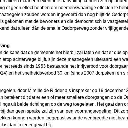
ellen alleen maar een eventuele aanvulling kunnen zijn op ander
nig of geen effect hebben om noemenswaardige effecten te heb
 maatregelen zouden worden ingevoerd dan nog blijft de Osdor
s gekomen met de bewoners en die democratisch is vastgestel
kend dat alleen dán de smalle Osdorperweg zonder vrijliggend
aving
e kans dat de gemeente het hierbij zal laten en dat er dus op
ierop achterwege blijft, zijn deze maatregelen uiteraard een 
oor het reeds sinds 1963 bestaande het inrijverbod voor doorgaan
2014) en het snelheidsverbod 30 km (sinds 2007 dorpskern en si
regelen, door Mireille de Ridder als inspreker op 19 december
dan betekent dit dat er een of meer smallere doorgangen op de
lings uit beide richtingen op de weg toegelaten. Het gaat dan o
bij dan geen sprake zal zijn van een voorrangsregeling. Dit zor
 plekken kunnen worden toegepast waar de wegbreedte niet bean
 is dan in ieder geval bij: