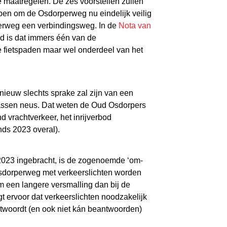
e maatregelen. De zes voorstellen zullen
ben om de Osdorperweg nu eindelijk veilig
perweg een verbindingsweg. In de
Nota van
d is dat immers één van de
e fietspaden maar wel onderdeel van het
nieuw slechts sprake zal zijn van een
wassen neus. Dat weten de Oud Osdorpers
d vrachtverkeer, het inrijverbod
nds 2023 overal).
 2023 ingebracht, is de zogenoemde ‘om-
 Osdorperweg met verkeerslichten worden
m een langere versmalling dan bij de
gt ervoor dat verkeerslichten noodzakelijk
twoordt (en ook niet kán beantwoorden)