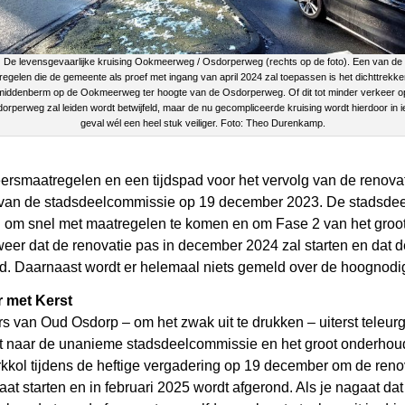
De levensgevaarlijke kruising Ookmeerweg / Osdorperweg (rechts op de foto). Een van de
egelen die de gemeente als proef met ingang van april 2024 zal toepassen is het dichttrekk
middenberm op de Ookmeerweg ter hoogte van de Osdorperweg. Of dit tot minder verkeer o
orperweg zal leiden wordt betwijfeld, maar de nu gecompliceerde kruising wordt hierdoor in i
geval wél een heel stuk veiliger. Foto: Theo Durenkamp.
keersmaatregelen en een tijdspad voor het vervolg van de renov
g van de stadsdeelcommissie op 19 december 2023. De stadsde
 om snel met maatregelen te komen en om Fase 2 van het groot
h weer dat de renovatie pas in december 2024 zal starten en da
rd. Daarnaast wordt er helemaal niets gemeld over de hoognod
r met Kerst
 van Oud Osdorp – om het zwak uit te drukken – uiterst teleurg
tert naar de unanieme stadsdeelcommissie en het groot onderhoud
ol tijdens de heftige vergadering op 19 december om de renovat
 starten en in februari 2025 wordt afgerond. Als je nagaat dat 