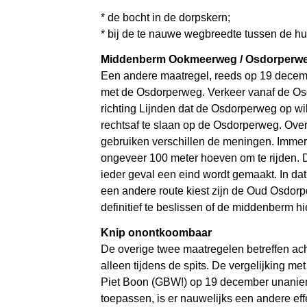
* de bocht in de dorpskern;
* bij de te nauwe wegbreedte tussen de h
Middenberm Ookmeerweg / Osdorperweg
Een andere maatregel, reeds op 19 decem
met de Osdorperweg. Verkeer vanaf de Osd
richting Lijnden dat de Osdorperweg op w
rechtsaf te slaan op de Osdorperweg. Over
gebruiken verschillen de meningen. Immers,
ongeveer 100 meter hoeven om te rijden. D
ieder geval een eind wordt gemaakt. In dat 
een andere route kiest zijn de Oud Osdorpe
definitief te beslissen of de middenberm hi
Knip onontkoombaar
De overige twee maatregelen betreffen ach
alleen tijdens de spits. De vergelijking m
Piet Boon (GBW!) op 19 december unaniem 
toepassen, is er nauwelijks een andere eff