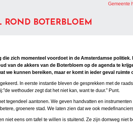
Gemeente h
L ROND BOTERBLOEM
ng die zich momenteel voordoet in de Amsterdamse politiek.
d van de akkers van de Boterbloem op de agenda te krijg
t we kunnen bereiken, maar er komt in ieder geval ruimte o
g gekeerd. In eerste instantie bleven de gesprekken met de raads
:”de wethouder zegt dat het niet kan, want te duur.” Punt.
 het tegendeel aantonen. We geven handvatten en instrumenten
tere, groenere stad. We laten zien dat we ook medefinanciers k
 niet eens om tafel te willen is stuitend. Ze zijn domweg niet 