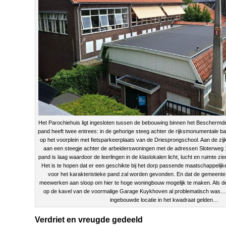
Het Parochiehuis ligt ingesloten tussen de bebouwing binnen het Beschermd
pand heeft twee entrees: in de gehorige steeg achter de rijksmonumentale ba
op het voorplein met fietsparkeerplaats van de Driesprongschool. Aan de zi
aan een steegje achter de arbeiderswoningen met de adressen Sloterweg 
pand is laag waardoor de leerlingen in de klaslokalen licht, lucht en ruimte zie
Het is te hopen dat er een geschikte bij het dorp passende maatschappeli
voor het karakteristieke pand zal worden gevonden. En dat de gemeente 
meewerken aan sloop om hier te hoge woningbouw mogelijk te maken. Als 
op de kavel van de voormalige Garage Kuykhoven al problematisch was… z
ingebouwde locatie in het kwadraat gelden…
Verdriet en vreugde gedeeld