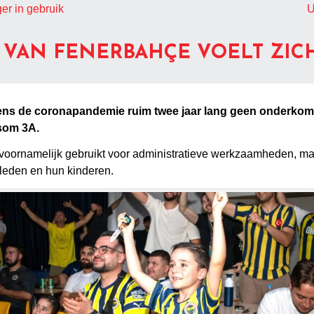
er in gebruik
U
 VAN FENERBAHÇE VOELT ZICH
dens de coronapandemie ruim twee jaar lang geen onderkom
gsom 3A.
dt voornamelijk gebruikt voor administratieve werkzaamheden, m
g leden en hun kinderen.