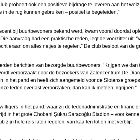
e club probeert ook een positieve bijdrage te leveren aan het wel
 in de rug kunnen gebruiken – positief te begeleiden.”
recent bij buurtbewoners bekend werd, kwam vooral doordat o
e aanvraag had een praktische reden, legt de voorzitter uit: “
cht eraan om alles netjes te regelen.” De club besloot van de
eerden berichten van bezorgde buurtbewoners: “Krijgen we dan
 wordt veroorzaakt door de bezoekers van Zalencentrum De Dia
 in het pand en heeft zich aangemeld voor de Slotense groepsa
ze leden overlast veroorzaken, dan kan ik meteen ingrijpen.”
illigers in het pand, waar zij de ledenadministratie en financi
rijd in het grote Chobani Şükrü Saracoğlu Stadion – voor kenner
b zijn hele reis laten regelen, van kaarten tot en met verblijf.