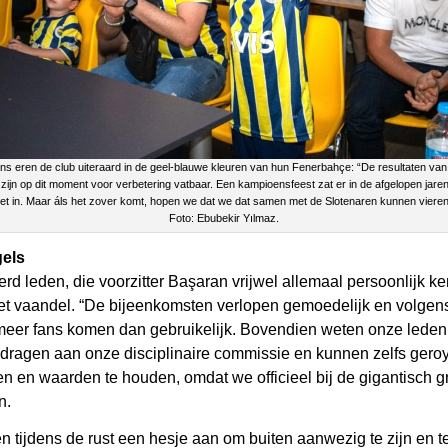
ns eren de club uiteraard in de geel-blauwe kleuren van hun Fenerbahçe: “De resultaten va
 zijn op dit moment voor verbetering vatbaar. Een kampioensfeest zat er in de afgelopen jare
iet in. Maar áls het zover komt, hopen we dat we dat samen met de Slotenaren kunnen vieren
Foto: Ebubekir Yılmaz.
gels
erd leden, die voorzitter Başaran vrijwel allemaal persoonlijk 
het vaandel. “De bijeenkomsten verlopen gemoedelijk en volgens
r meer fans komen dan gebruikelijk. Bovendien weten onze lede
agen aan onze disciplinaire commissie en kunnen zelfs geroyee
en en waarden te houden, omdat we officieel bij de gigantisch g
n.
 tijdens de rust een hesje aan om buiten aanwezig te zijn en te 