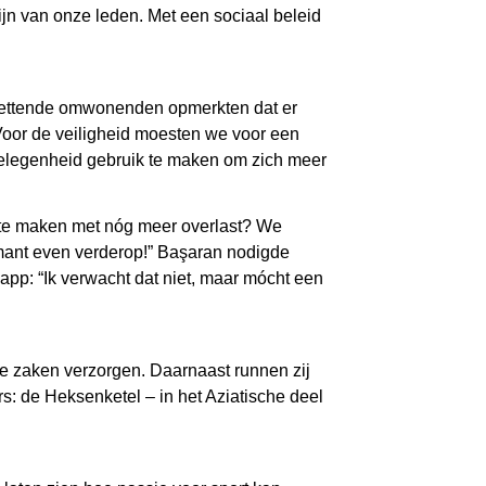
zijn van onze leden. Met een sociaal beleid
plettende omwonenden opmerkten dat er
Voor de veiligheid moesten we voor een
 gelegenheid gebruik te maken om zich meer
 te maken met nóg meer overlast? We
mant even verderop!” Başaran nodigde
pp: “Ik verwacht dat niet, maar mócht een
ële zaken verzorgen. Daarnaast runnen zij
s: de Heksenketel – in het Aziatische deel