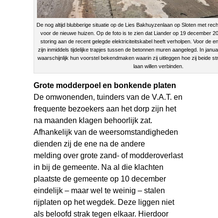
De nog altijd blubberige situatie op de Lies Bakhuyzenlaan op Sloten met rec
voor de nieuwe huizen. Op de foto is te zien dat Liander op 19 december 
storing aan de recent gelegde elektriciteitskabel heeft verholpen. Voor de
zijn inmiddels tijdelijke trapjes tussen de betonnen muren aangelegd. In jan
waarschijnlijk hun voorstel bekendmaken waarin zij uitleggen hoe zij beide s
laan willen verbinden.
Grote modderpoel en bonkende platen
De omwonenden, tuinders van de V.A.T. en
frequente bezoekers aan het dorp zijn het
na maanden klagen behoorlijk zat.
Afhankelijk van de weersomstandigheden
dienden zij de ene na de andere
melding over grote zand- of modderoverlast
in bij de gemeente. Na al die klachten
plaatste de gemeente op 10 december
eindelijk – maar wel te weinig – stalen
rijplaten op het wegdek. Deze liggen niet
als beloofd strak tegen elkaar. Hierdoor