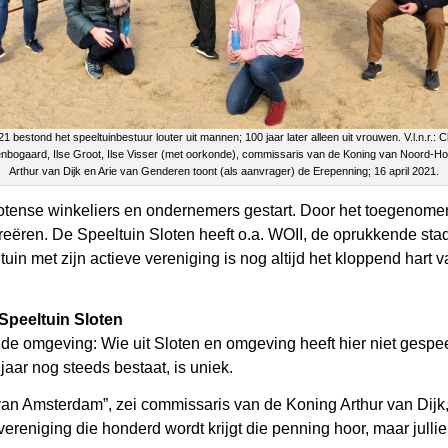
21 bestond het speeltuinbestuur louter uit mannen; 100 jaar later alleen uit vrouwen. V.l.n.r.: C
enbogaard, Ilse Groot, Ilse Visser (met oorkonde), commissaris van de Koning van Noord-Ho
Arthur van Dijk en Arie van Genderen toont (als aanvrager) de Erepenning; 16 april 2021.
n Slotense winkeliers en ondernemers gestart. Door het toegeno
reëren. De Speeltuin Sloten heeft o.a. WOII, de oprukkende stad
n met zijn actieve vereniging is nog altijd het kloppend hart
Speeltuin Sloten
ijde omgeving: Wie uit Sloten en omgeving heeft hier niet gesp
aar nog steeds bestaat, is uniek.
 van Amsterdam”, zei commissaris van de Koning Arthur van Dijk,
vereniging die honderd wordt krijgt die penning hoor, maar jull