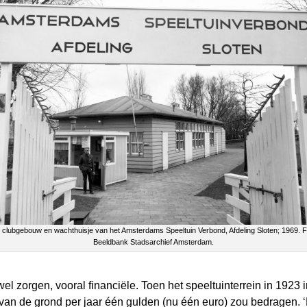
 clubgebouw en wachthuisje van het Amsterdams Speeltuin Verbond, Afdeling Sloten; 1969. F
Beeldbank Stadsarchief Amsterdam.
 wel zorgen, vooral financiële. Toen het speeltuinterrein in 192
van de grond per jaar één gulden (nu één euro) zou bedragen. 