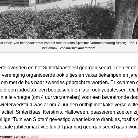
 clubhuis van het speelterrein van het Amsterdams Speeltuin Verbond afdeling Sloten; 1953. F
Beeldbank Stadsarchief Amsterdam.
 vertelavonden en het Sinterklaasfeest georganiseerd. Toen er
e vereniging organiseerde ook uitjes en vakantiekampen en jar
om met de bus naar zwemles gebracht te worden. Er kwamen ook
eld een judoclub, een bootjesclub en later ook yogalessen. Op 
in alle vroegte (om 4 uur verzamelen) voor een lawaaironde doo
ielerwedstrijd was er om 7 uur een ontbijt met kakelverse witt
 actief: Sinterklaas, Kerstmis, Halloween, paaseieren zoeken zij
llige ‘Tuin van Sloten’ gevestigd waar lekkere drankjes, tosti’s 
eciale jubileumactiviteiten dit jaar nog georganiseerd gaan wor