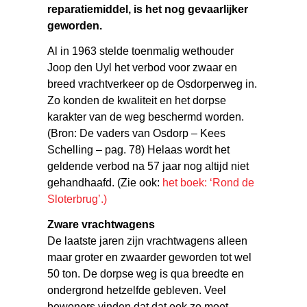
reparatiemiddel, is het nog gevaarlijker
geworden.
Al in 1963 stelde toenmalig wethouder
Joop den Uyl het verbod voor zwaar en
breed vrachtverkeer op de Osdorperweg in.
Zo konden de kwaliteit en het dorpse
karakter van de weg beschermd worden.
(Bron: De vaders van Osdorp – Kees
Schelling – pag. 78) Helaas wordt het
geldende verbod na 57 jaar nog altijd niet
gehandhaafd. (Zie ook:
het boek: ‘Rond de
Sloterbrug’.)
Zware vrachtwagens
De laatste jaren zijn vrachtwagens alleen
maar groter en zwaarder geworden tot wel
50 ton. De dorpse weg is qua breedte en
ondergrond hetzelfde gebleven. Veel
bewoners vinden dat dat ook zo moet