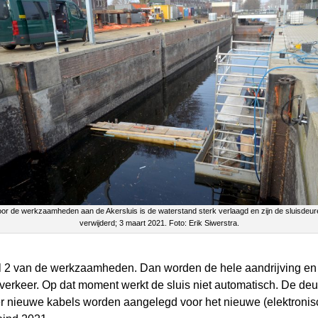
oor de werkzaamheden aan de Akersluis is de waterstand sterk verlaagd en zijn de sluisdeur
verwijderd; 3 maart 2021. Foto: Erik Siwerstra.
l 2 van de werkzaamheden. Dan worden de hele aandrijving en 
erkeer. Op dat moment werkt de sluis niet automatisch. De deu
 er nieuwe kabels worden aangelegd voor het nieuwe (elektroni