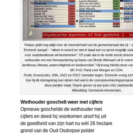
Helaas geldt nog altijd voor de meerderheid van de gemeenteraad dat zij –
Emmerik aangaf – “alleen in woord en niet in daad een zo groot mogelijk st
voor stadslandbouw wil bestemmen”. Of zoals dat in de motie wordt omsch
wethouder om een herwaardering op basis van Brede Welvaart uit te voeren
landbouw, klimaat, waterveiligheid en biodiversiteit.” Hij kreeg hierbij steun
SP, FvD, Partij voor Morgen en CDA.
PvdA, GroenLinks, D66, JA21 en VOLT stemden tegen. Emmerik vroeg zich t
hoe hij dit stemgedrag kan rijmen met wat in de conceptverkiezingsprog
deze partijen staat. Daarin geven zij aan juist vóór stadslandb
Afbeelding: Gemeente Amsterdam.
Wethouder goochelt weer met cijfers
Opnieuw goochelde de wethouder met
cijfers en deed hij voorkomen alsof hij uit
de goedheid van zijn hart nu wél 26 hectare
grond van de Oud Osdorpse polder