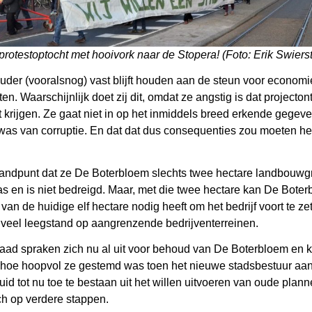
 protestoptocht met hooivork naar de Stopera! (Foto: Erik Swierst
uder (vooralsnog) vast blijft houden aan de steun voor econom
n. Waarschijnlijk doet zij dit, omdat ze angstig is dat projecto
t krijgen. Ze gaat niet in op het inmiddels breed erkende gegev
 was van corruptie. En dat dat dus consequenties zou moeten h
 standpunt dat ze De Boterbloem slechts twee hectare landbouwg
as en is niet bedreigd. Maar, met die twee hectare kan De Boter
van de huidige elf hectare nodig heeft om het bedrijf voort te z
 veel leegstand op aangrenzende bedrijventerreinen.
aad spraken zich nu al uit voor behoud van De Boterbloem en 
hoe hoopvol ze gestemd was toen het nieuwe stadsbestuur aant
luid tot nu toe te bestaan uit het willen uitvoeren van oude pl
ch op verdere stappen.