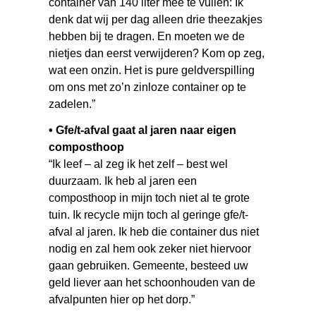
container van 140 liter mee te vullen: Ik
denk dat wij per dag alleen drie theezakjes
hebben bij te dragen. En moeten we de
nietjes dan eerst verwijderen? Kom op zeg,
wat een onzin. Het is pure geldverspilling
om ons met zo’n zinloze container op te
zadelen.”
• Gfe/t-afval gaat al jaren naar eigen
composthoop
“Ik leef – al zeg ik het zelf – best wel
duurzaam. Ik heb al jaren een
composthoop in mijn toch niet al te grote
tuin. Ik recycle mijn toch al geringe gfe/t-
afval al jaren. Ik heb die container dus niet
nodig en zal hem ook zeker niet hiervoor
gaan gebruiken. Gemeente, besteed uw
geld liever aan het schoonhouden van de
afvalpunten hier op het dorp.”