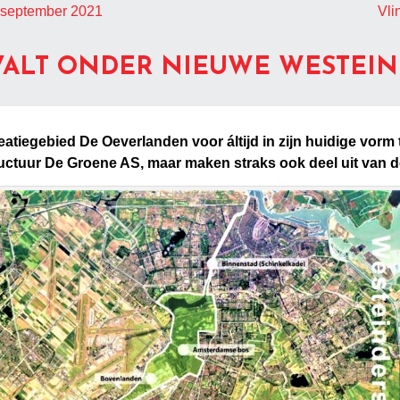
 september 2021
Vli
ALT ONDER NIEUWE WESTEI
atiegebied De Oeverlanden voor áltijd in zijn huidige vorm
uctuur De Groene AS, maar maken straks ook deel uit van 