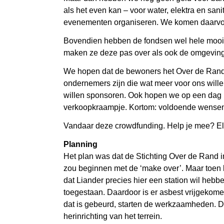
als het even kan – voor water, elektra en san
evenementen organiseren. We komen daarvoo
Bovendien hebben de fondsen wel hele mooie
maken ze deze pas over als ook de omgeving z
We hopen dat de bewoners het Over de Rand-
ondernemers zijn die wat meer voor ons will
willen sponsoren. Ook hopen we op een dag n
verkoopkraampje. Kortom: voldoende wense
Vandaar deze crowdfunding. Help je mee? El
Planning
Het plan was dat de Stichting Over de Rand in
zou beginnen met de ‘make over’. Maar toen k
dat Liander precies hier een station wil heb
toegestaan. Daardoor is er asbest vrijgekom
dat is gebeurd, starten de werkzaamheden. D
herinrichting van het terrein.