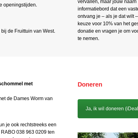
vervallen, maar jouw naam k
e openingstijden.
informatiebord dat een vaste
ontvang je – als je dat wilt
keuze voor 10% van het gesp
bij de Fruittuin van West.
donatie en vragen je om voo
te nemen.
f schommel met
Doneren
 met de Dames Worm van
Ja, ik wil doneren (iDeal
kun je ook rechtstreeks een
7 RABO 038 963 0209 ten