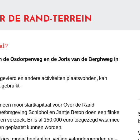
 DE RAND-TERREIN
nd?
an de Osdorperweg en de Joris van de Berghweg in
n gevierd en andere activiteiten plaatsvonden, kan
 gebruikt.
n een mooi startkapitaal voor Over de Rand
eefomgeving Schiphol en Jantje Beton doen een flinke
g een verzoek. Er is al 150.000 euro toegezegd waarmee
en geplaatst kunnen worden.
jes, mooie beplanting, veilige valondergronden en –