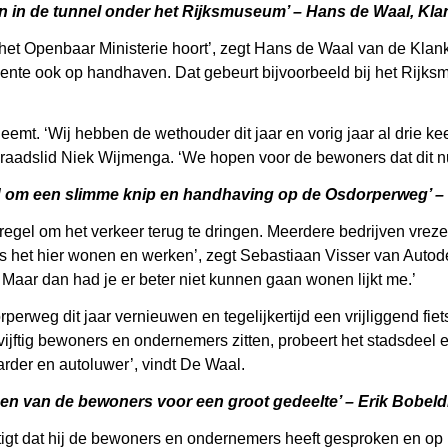
 in de tunnel onder het Rijksmuseum’ – Hans de Waal, K
 het Openbaar Ministerie hoort’, zegt Hans de Waal van de Kla
ente ook op handhaven. Dat gebeurt bijvoorbeeld bij het Rijks
emt. ‘Wij hebben de wethouder dit jaar en vorig jaar al drie 
aadslid Niek Wijmenga. ‘We hopen voor de bewoners dat dit nu
gd om een slimme knip en handhaving op de Osdorperweg’ 
regel om het verkeer terug te dringen. Meerdere bedrijven vreze
s het hier wonen en werken’, zegt Sebastiaan Visser van Auto
Maar dan had je er beter niet kunnen gaan wonen lijkt me.’
perweg dit jaar vernieuwen en tegelijkertijd een vrijliggend f
ijftig bewoners en ondernemers zitten, probeert het stadsdeel 
arder en autoluwer’, vindt De Waal.
n van de bewoners voor een groot gedeelte’ – Erik Bobeld
tigt dat hij de bewoners en ondernemers heeft gesproken en op