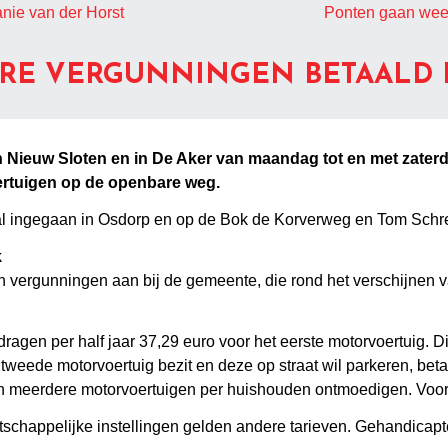
nie van der Horst
Ponten gaan weer
E VERGUNNINGEN BETAALD 
 in Nieuw Sloten en in De Aker van maandag tot en met zate
ertuigen op de openbare weg.
id al ingegaan in Osdorp en op de Bok de Korverweg en Tom Sch
k
 vergunningen aan bij de gemeente, die rond het verschijnen 
gen per half jaar 37,29 euro voor het eerste motorvoertuig. Dit
weede motorvoertuig bezit en deze op straat wil parkeren, betaa
an meerdere motorvoertuigen per huishouden ontmoedigen. Voor b
tschappelijke instellingen gelden andere tarieven. Gehandicap