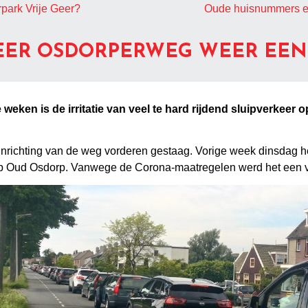
rpark Vrije Geer?
Oude huisnummers en 
EER OSDORPERWEG WEER EEN S
 weken is de irritatie van veel te hard rijdend sluipverkee
inrichting van de weg vorderen gestaag. Vorige week dinsdag h
p Oud Osdorp. Vanwege de Corona-maatregelen werd het een v