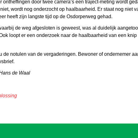
er ontheffingen door twee camera’s een traject-meting wordt ge
iet, wordt nog onderzocht op haalbaarheid. Er staat nog niet v
keer heeft zijn langste tijd op de Osdorperweg gehad.
aarbij de weg afgesloten is geweest, was al duidelijk aangetoon
Ook loopt er een onderzoek naar de haalbaarheid van een kni
 u de notulen van de vergaderingen. Bewoner of ondernemer a
sbrief.
 Hans de Waal
plossing