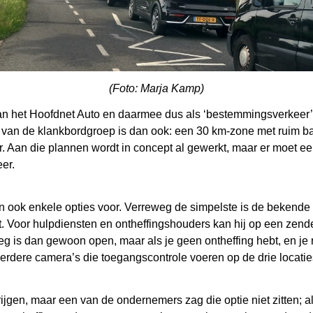
(Foto: Marja Kamp)
 het Hoofdnet Auto en daarmee dus als ‘bestemmingsverkeer’ 
t van de klankbordgroep is dan ook: een 30 km-zone met ruim 
r. Aan die plannen wordt in concept al gewerkt, maar er moet e
er.
ook enkele opties voor. Verreweg de simpelste is de bekende k
 Voor hulpdiensten en ontheffingshouders kan hij op een zende
 is dan gewoon open, maar als je geen ontheffing hebt, en je ri
eerdere camera’s die toegangscontrole voeren op de drie locatie
jgen, maar een van de ondernemers zag die optie niet zitten; al