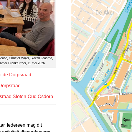
tie, Christel Maijer, Sjoerd Jaasma,
mar Frankfurther, 11 mei 2026.
n de Dorpsraad
 Dorpsraad
psraad Sloten-Oud Osdorp
ar. Iedereen mag dit