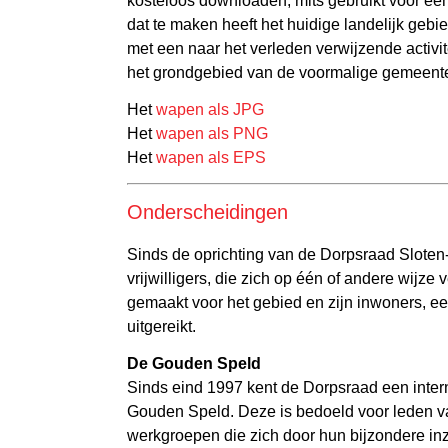
kosteloos downloaden, mits gebruikt voor een 
dat te maken heeft het huidige landelijk gebi
met een naar het verleden verwijzende activite
het grondgebied van de voormalige gemeente
Het
wapen als JPG
Het
wapen als PNG
Het
wapen als EPS
Onderscheidingen
Sinds de oprichting van de Dorpsraad Slote
vrijwilligers, die zich op één of andere wijze 
gemaakt voor het gebied en zijn inwoners, e
uitgereikt.
De Gouden Speld
Sinds eind 1997 kent de Dorpsraad een inte
Gouden Speld. Deze is bedoeld voor leden v
werkgroepen die zich door hun bijzondere i