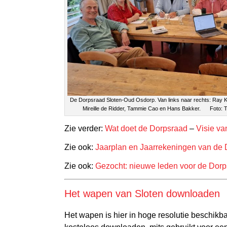
De Dorpsraad Sloten-Oud Osdorp. Van links naar rechts: Ray Ken
Mireille de Ridder, Tammie Cao en Hans Bakker. Foto: Ta
Zie verder:
Wat doet de Dorpsraad
–
Visie va
Zie ook:
Jaarplan en Jaarrekeningen van de
Zie ook:
Gezocht: nieuwe leden voor de Dor
Het wapen van Sloten downloaden
Het wapen is hier in hoge resolutie beschikba