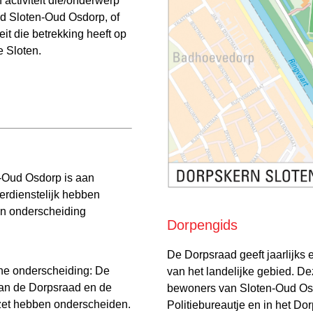
activiteit die/onderwerp
ed Sloten-Oud Osdorp, of
it die betrekking heeft op
 Sloten.
n-Oud Osdorp is aan
verdienstelijk hebben
en onderscheiding
Dorpengids
De Dorpsraad geeft jaarlijks 
rne onderscheiding: De
van het landelijke gebied. D
an de Dorpsraad en de
bewoners van Sloten-Oud Osdo
nzet hebben onderscheiden.
Politiebureautje en in het Do